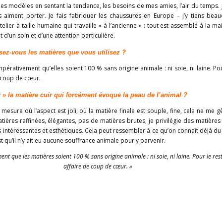
les modèles en sentant la tendance, les besoins de mes amies, l’air du temps.
aiment porter. Je fais fabriquer les chaussures en Europe – j’y tiens bea
telier à taille humaine qui travaille « à l’ancienne » : tout est assemblé à la m
t d’un soin et d’une attention particulière.
z-vous les matières que vous utilisez ?
impérativement qu’elles soient 100 % sans origine animale : ni soie, ni laine. Pou
e coup de cœur.
 » la matière cuir qui forcément évoque la peau de l’animal ?
mesure où l’aspect est joli, où la matière finale est souple, fine, cela ne me g
atières raffinées, élégantes, pas de matières brutes, je privilégie des matières 
s intéressantes et esthétiques. Cela peut ressembler à ce qu’on connaît déjà du
t qu’il n’y ait eu aucune souffrance animale pour y parvenir.
ent que les matières soient 100 % sans origine animale : ni soie, ni laine. Pour le rest
affaire de coup de cœur. »