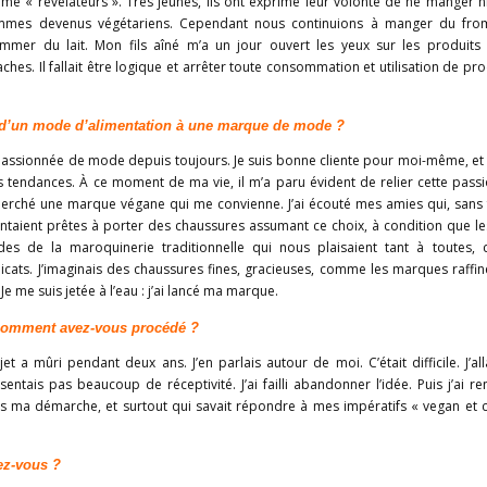
mme « révélateurs ». Très jeunes, ils ont exprimé leur volonté de ne manger n
mmes devenus végétariens. Cependant nous continuions à manger du fro
ommer du lait. Mon fils aîné m’a un jour ouvert les yeux sur les produits la
aches. Il fallait être logique et arrêter toute consommation et utilisation de pro
’un mode d’alimentation à une marque de mode ?
passionnée de mode depuis toujours. Je suis bonne cliente pour moi-même, et 
es tendances. À ce moment de ma vie, il m’a paru évident de relier cette pas
cherché une marque végane qui me convienne. J’ai écouté mes amies qui, sans
entaient prêtes à porter des chaussures assumant ce choix, à condition que l
es de la maroquinerie traditionnelle qui nous plaisaient tant à toutes, c’
élicats. J’imaginais des chaussures fines, gracieuses, comme les marques raffi
 Je me suis jetée à l’eau : j’ai lancé ma marque.
comment avez-vous procédé ?
et a mûri pendant deux ans. J’en parlais autour de moi. C’était difficile. J’all
sentais pas beaucoup de réceptivité. J’ai failli abandonner l’idée. Puis j’ai r
s ma démarche, et surtout qui savait répondre à mes impératifs « vegan et ch
z-vous ?