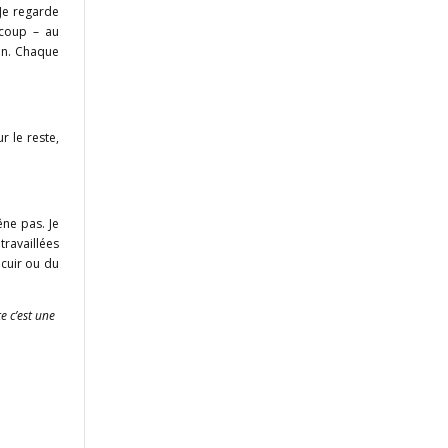
 Je regarde
ucoup – au
ain. Chaque
r le reste,
êne pas. Je
travaillées
 cuir ou du
e c’est une