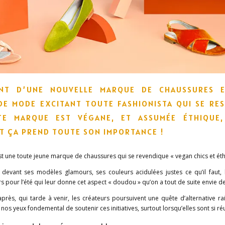
ENT D’UNE NOUVELLE MARQUE DE CHAUSSURES 
DE MODE EXCITANT TOUTE FASHIONISTA QUI SE RES
E MARQUE EST VÉGANE, ET ASSUMÉE ÉTHIQUE,
T ÇA PREND TOUTE SON IMPORTANCE !
t une toute jeune marque de chaussures qui se revendique « vegan chics et éth
devant ses modèles glamours, ses couleurs acidulées justes ce qu’il faut, l’u
s pour l’été qui leur donne cet aspect « doudou » qu’on a tout de suite envie de
rès, qui tarde à venir, les créateurs poursuivent une quête d’alternative ra
à nos yeux fondemental de soutenir ces initiatives, surtout lorsqu’elles sont si ré