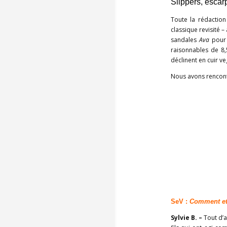
Slippers, esca
Toute la rédactio
classique revisité 
sandales
Ava
pour 
raisonnables de 8,
déclinent en cuir v
Nous avons rencontré
SeV :
Comment et 
Sylvie B. –
Tout d’a