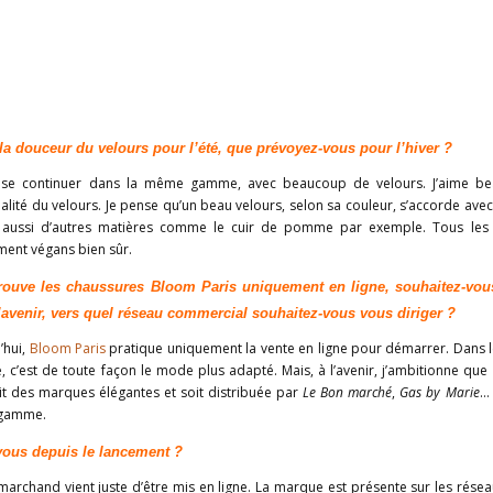
la douceur du velours pour l’été, que prévoyez-vous pour l’hiver ?
se continuer dans la même gamme, avec beaucoup de velours. J’aime be
alité du velours. Je pense qu’un beau velours, selon sa couleur, s’accorde avec
ge aussi d’autres matières comme le cuir de pomme par exemple. Tous les
ment végans bien sûr.
trouve les chaussures Bloom Paris uniquement en ligne, souhaitez-vous
l’avenir, vers quel réseau commercial souhaitez-vous vous diriger ?
’hui,
Bloom Paris
pratique uniquement la vente en ligne pour démarrer. Dans l
re, c’est de toute façon le mode plus adapté. Mais, à l’avenir, j’ambitionne qu
uit des marques élégantes et soit distribuée par
Le Bon marché
,
Gas by Marie
… 
 gamme.
vous depuis le lancement ?
marchand vient juste d’être mis en ligne. La marque est présente sur les rése