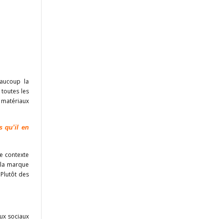
aucoup la
 toutes les
 matériaux
 qu’il en
e contexte
e la marque
Plutôt des
aux sociaux