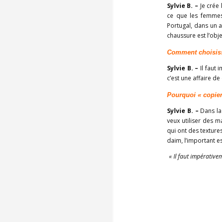
Sylvie B. –
Je crée 
ce que les femmes 
Portugal, dans un a
chaussure est l’obje
Comment choisisse
Sylvie B. –
Il faut 
c’est une affaire d
Pourquoi « copier
Sylvie B. –
Dans la 
veux utiliser des m
qui ont des texture
daim, l’important es
« Il faut impérativem