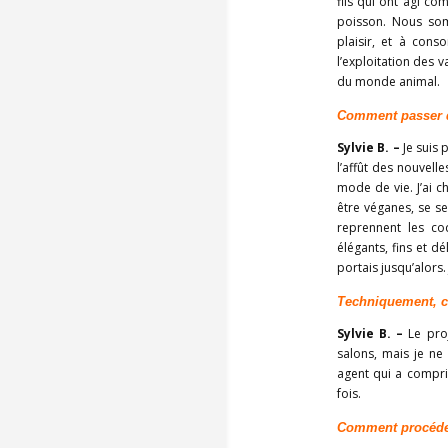
fils qui ont agi co
poisson. Nous so
plaisir, et à cons
l’exploitation des v
du monde animal.
Comment passer d
Sylvie B. –
Je suis 
l’affût des nouvell
mode de vie. J’ai 
être véganes, se s
reprennent les cod
élégants, fins et d
portais jusqu’alors.
Techniquement, 
Sylvie B. –
Le proj
salons, mais je ne 
agent qui a compri
fois.
Comment procéde