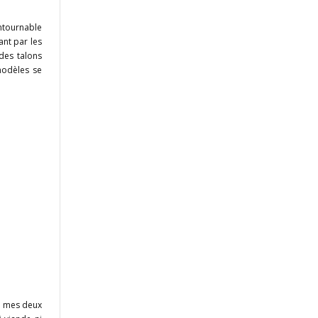
ntournable
ant par les
des talons
modèles se
nt mes deux