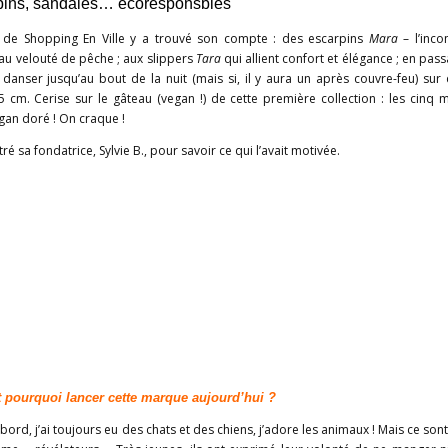
rpins, sandales… écoresponsbles
n de Shopping En Ville y a trouvé son compte : des escarpins
Mara
– l’inco
– au velouté de pêche ; aux slippers
Tara
qui allient confort et élégance ; en pass
danser jusqu’au bout de la nuit (mais si, il y aura un après couvre-feu) sur 
5 cm. Cerise sur le gâteau (vegan !) de cette première collection : les cinq 
egan doré ! On craque !
 sa fondatrice, Sylvie B., pour savoir ce qui l’avait motivée.
pourquoi lancer cette marque aujourd’hui ?
bord, j’ai toujours eu des chats et des chiens, j’adore les animaux ! Mais ce so