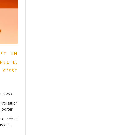
EST UN
PECTE.
 C’EST
iques ».
tilisation
 porter.
isonnée et
ussies.