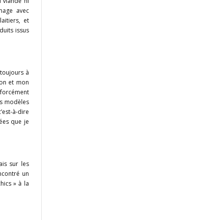
i viande ni
mage avec
itiers, et
duits issus
toujours à
sion et mon
 forcément
es modèles
est-à-dire
nées que je
ais sur les
encontré un
ics » à la