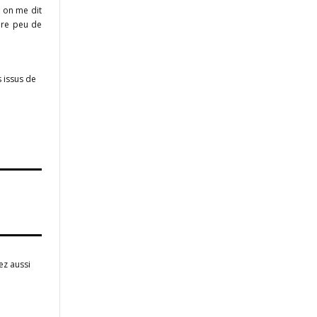
, on me dit
ore peu de
s issus de
ez aussi