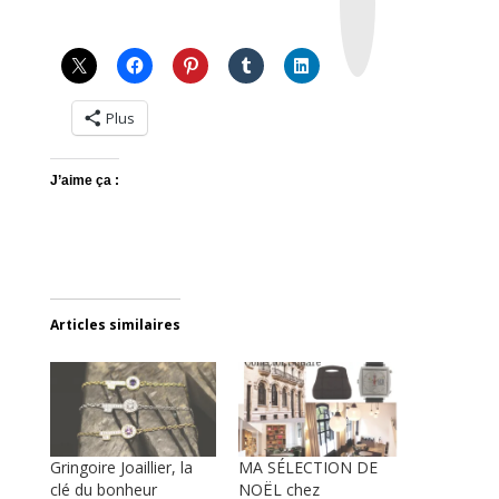
a
g
r
a
m
Plus
J’aime ça :
Articles similaires
Gringoire Joaillier, la
MA SÉLECTION DE
clé du bonheur
NOËL chez