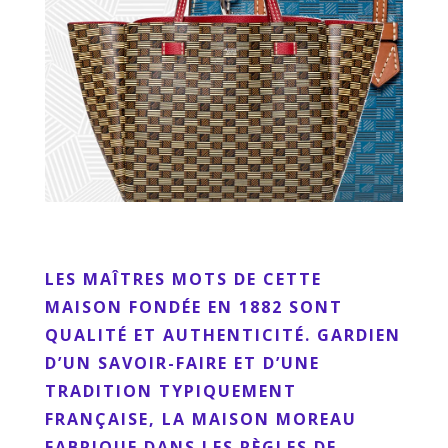
LES MAÎTRES MOTS DE CETTE
MAISON FONDÉE EN 1882 SONT
QUALITÉ ET AUTHENTICITÉ. GARDIEN
D’UN SAVOIR-FAIRE ET D’UNE
TRADITION TYPIQUEMENT
FRANÇAISE, LA MAISON MOREAU
FABRIQUE DANS LES RÈGLES DE