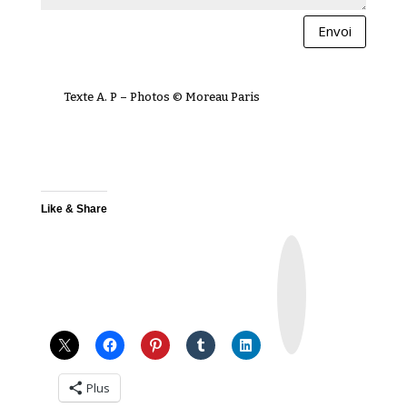
Envoi
Texte A. P – Photos © Moreau Paris
Like & Share
I
n
s
t
a
g
r
a
m
Plus