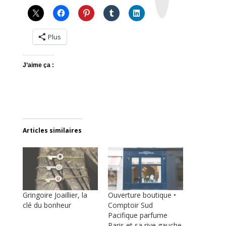
a
m
Plus
J’aime ça :
Articles similaires
Gringoire Joaillier, la
Ouverture boutique •
clé du bonheur
Comptoir Sud
Pacifique parfume
Paris et sa rive gauche