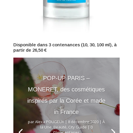
Disponible dans 3 contenances (10, 30, 100 ml), à
partir de 26,50 €
POP-UP PARIS –
MONERET, des cosmétiques
inspirés par la Corée et made
in France
par
Alexa POUGEUX
|
8 décembre 2020
|
À
la Une
,
Beauté
,
City Guide
| 0
Commentaires