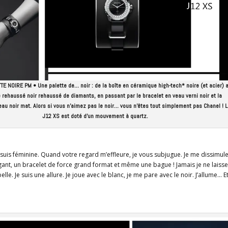
 NOIRE PM • Une palette de… noir : de la boîte en céramique high-tech* noire (et acier) 
 rehaussé noir rehaussé de diamants, en passant par le bracelet en veau verni noir et la
au noir mat. Alors si vous n’aimez pas le noir… vous n’êtes tout simplement pas Chanel ! L
J12 XS est doté d’un mouvement à quartz.
e suis féminine. Quand votre regard m’effleure, je vous subjugue. Je me dissimule
ant, un bracelet de force grand format et même une bague ! Jamais je ne laisse
 belle. Je suis une allure. Je joue avec le blanc, je me pare avec le noir. J’allume… Et