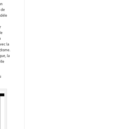
un
 de
odèle
r
de
n
vec la
rdisme.
que, la
lle
i