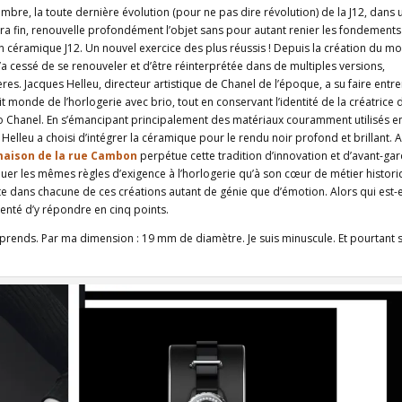
bre, la toute dernière évolution (pour ne pas dire révolution) de la J12, dans 
a fin, renouvelle profondément l’objet sans pour autant renier les fondements
n céramique J12. Un nouvel exercice des plus réussis ! Depuis la création du m
n’a cessé de se renouveler et d’être réinterprétée dans de multiples versions,
ères. Jacques Helleu, directeur artistique de Chanel de l’époque, a su faire entre
it monde de l’horlogerie avec brio, tout en conservant l’identité de la créatrice 
o Chanel. En s’émancipant principalement des matériaux couramment utilisés e
Helleu a choisi d’intégrer la céramique pour le rendu noir profond et brillant. A
aison de la rue Cambon
perpétue cette tradition d’innovation et d’avant-ga
quer les mêmes règles d’exigence à l’horlogerie qu’à son cœur de métier histori
e dans chacune de ces créations autant de génie que d’émotion. Alors qui est-e
enté d’y répondre en cinq points.
prends. Par ma dimension : 19 mm de diamètre. Je suis minuscule. Et pourtant s