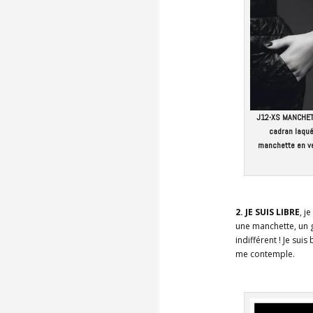
J12∙XS MANCHETTE
cadran laqué
manchette en ve
2. JE SUIS LIBRE
, j
une manchette, un g
indifférent ! Je suis
me contemple.