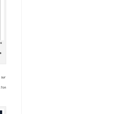
au
a
 sur
 l’on