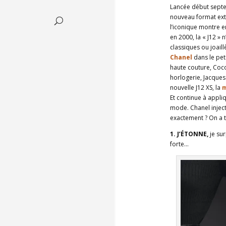
Lancée début septem
nouveau format extr
l’iconique montre e
en 2000, la « J12 » 
classiques ou joaill
Chanel
dans le pet
haute couture, Coc
horlogerie, Jacques 
nouvelle J12 XS, la
m
Et continue à appli
mode. Chanel inject
exactement ? On a t
1. J’ÉTONNE,
je sur
forte…