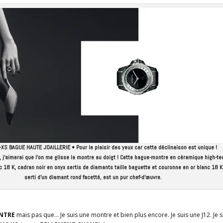
S BAGUE HAUTE JOAILLERIE • Pour le plaisir des yeux car cette déclinaison est unique !
 j’aimerai que l’on me glisse la montre au doigt ! Cette bague-montre en céramique high-te
nc 18 K, cadran noir en onyx sertis de diamants taille baguette et couronne en or blanc 18 K
serti d’un diamant rond facetté, est un pur chef-d’œuvre.
ONTRE
mais pas que… Je suis une montre et bien plus encore. Je suis une J12. Je s