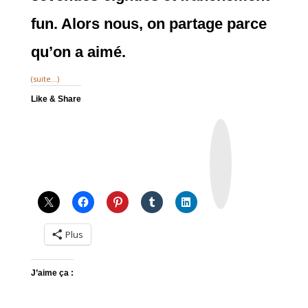
fun. Alors nous, on partage parce
qu’on a aimé.
(suite…)
Like & Share
I
n
s
t
a
g
r
a
m
Plus
J’aime ça :