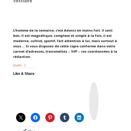
Vestiaire
L’homme de la semaine, c’est Adonis en moins fort. Il sent
bon, il est magnétique, complexe et simple à la fois, il est
moderne, cultivé, sportif, fait attention à lui, mais surtout à
vous… Si vous disposez de cette copie conforme dans votre
carnet d’adresses, transmettez – SVP – ces coordonnées à la
rédaction.
(suite…)
Like & Share
I
n
s
t
a
g
r
a
m