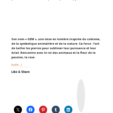
Son nom « GEM », une mise en lumière inspirée du cubisme,
de la symbolique animalière et de la nature. Sa force : l’art
de tailler les pierres pour sublimer leur puissance et leur
éclat. Rencontre avec le roi des animaux et la fleur de la
passion, la rose.
(suite…)
Like & Share
I
n
s
t
a
g
r
a
m