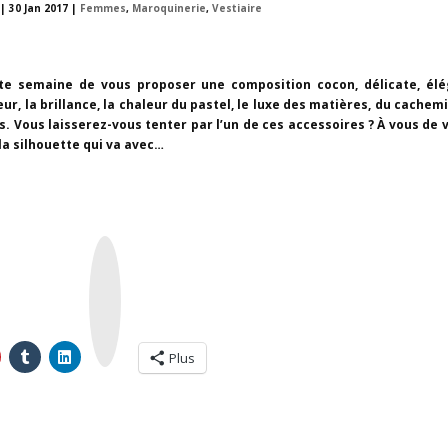
|
30 Jan 2017
|
Femmes
,
Maroquinerie
,
Vestiaire
tte semaine de vous proposer une composition cocon, délicate, él
eur, la brillance, la chaleur du pastel, le luxe des matières, du cachemi
es. Vous laisserez-vous tenter par l’un de ces accessoires ? À vous de v
la silhouette qui va avec…
I
n
s
t
a
g
r
a
m
Plus