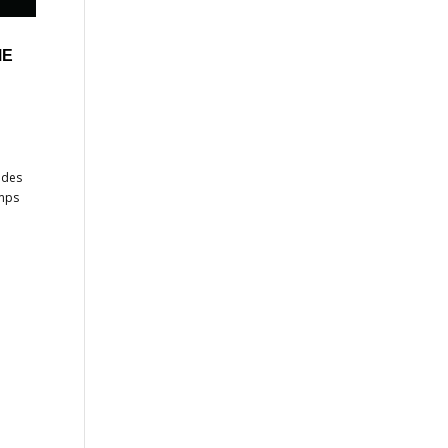
ME
 des
emps