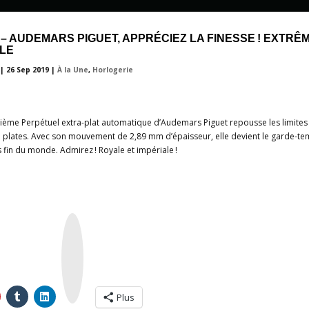
– AUDEMARS PIGUET, APPRÉCIEZ LA FINESSE ! EXTRÊ
LE
|
26 Sep 2019
|
À la Une
,
Horlogerie
ième Perpétuel extra-plat automatique d’Audemars Piguet repousse les limites
a plates. Avec son mouvement de 2,89 mm d’épaisseur, elle devient le garde-t
 fin du monde. Admirez ! Royale et impériale !
I
n
s
t
a
g
r
a
m
Plus