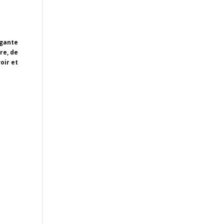
égante
re, de
oir et