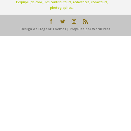
L’équipe (de choc), les contributeurs, rédactrices, rédacteurs,
photographes…
Design de
Elegant Themes
| Propulsé par
WordPress