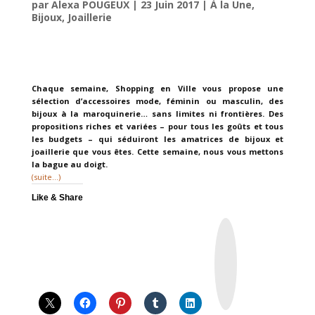
par
Alexa POUGEUX
|
23 Juin 2017
|
À la Une
,
Bijoux
,
Joaillerie
Chaque semaine, Shopping en Ville vous propose une
sélection d’accessoires mode, féminin ou masculin, des
bijoux à la maroquinerie… sans limites ni frontières. Des
propositions riches et variées – pour tous les goûts et tous
les budgets – qui séduiront les amatrices de bijoux et
joaillerie que vous êtes. Cette semaine, nous vous mettons
la bague au doigt.
(suite…)
Like & Share
I
n
s
t
a
g
r
a
m