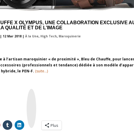
UFFE X OLYMPUS, UNE COLLABORATION EXCLUSIVE A
A QUALITÉ ET DE L’IMAGE
|
12 Mar 2018
|
À la Une
,
High Tech
,
Maroquinerie
 à l’artisan maroquinier « de proximité », Bleu de Chauffe, pour lance
accessoires (professionnels et tendance) dédiée à son modèle d’appar
hybride, le PEN-F.
(suite…)
I
n
s
t
a
g
r
a
m
Plus