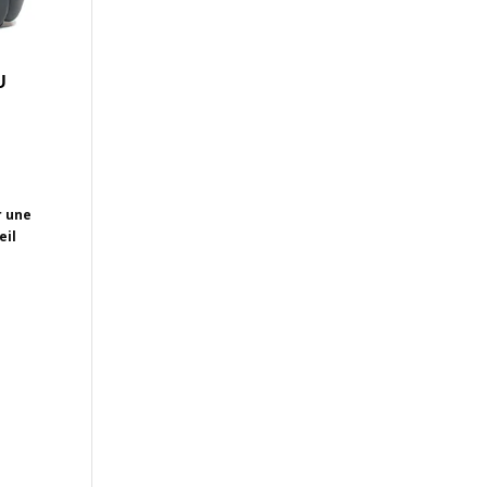
U
r une
eil