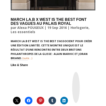
MARCH LA.B X WEST IS THE BEST FONT
DES VAGUES AU PALAIS ROYAL
par
Alexa POUGEUX
|
19 Sep 2016
|
Horlogerie
,
Les essentiels
MARCH LA.B ET WEST IS THE BEST S’ASSOCIENT POUR CRÉER
UNE ÉDITION LIMITÉE. CETTE MONTRE UNIQUE EST LE
RÉSULTAT D’UNE RENCONTRE ENTRE DEUX BRETONS
PHILANTHROPES DE LA GLISSE : ALAIN MARHIC ET JORAN
BRIAND.
(suite…)
Like & Share
I
n
s
t
a
g
r
a
m