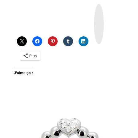
I
n
s
t
a
g
r
a
m
Plus
J’aime ça :