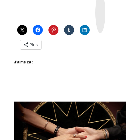
n
s
t
a
g
r
a
m
Plus
J’aime ça :