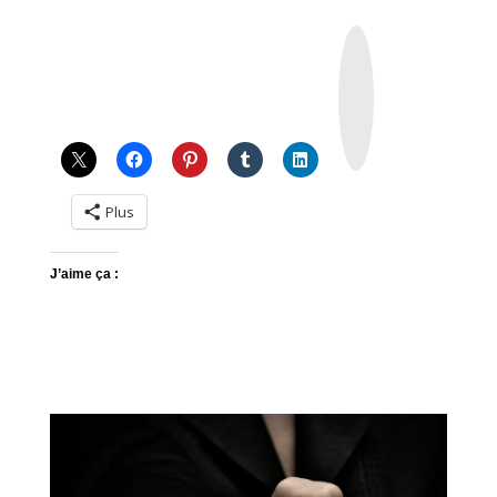
I
n
s
t
a
g
r
a
m
Plus
J’aime ça :