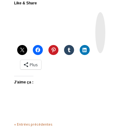
Like & Share
I
n
s
t
a
g
r
a
m
Plus
J’aime ça :
« Entrées précédentes