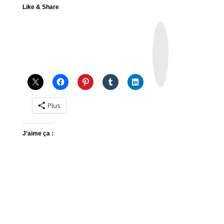
Like & Share
I
n
s
t
a
g
r
a
m
Plus
J’aime ça :