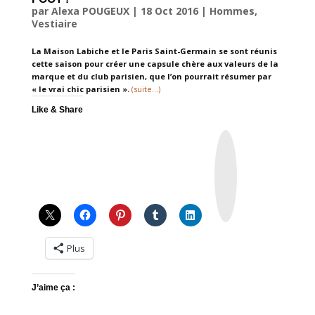
par
Alexa POUGEUX
|
18 Oct 2016
|
Hommes
,
Vestiaire
La Maison Labiche et le Paris Saint-Germain se sont réunis
cette saison pour créer une capsule chère aux valeurs de la
marque et du club parisien, que l’on pourrait résumer par
« le vrai chic parisien ».
(suite…)
Like & Share
I
n
s
t
a
g
r
a
m
Plus
J’aime ça :