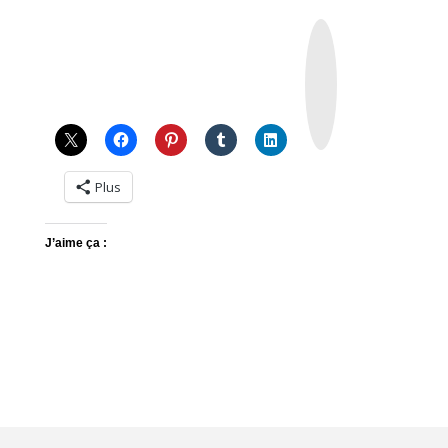
I
n
s
t
a
g
r
a
m
Plus
J’aime ça :