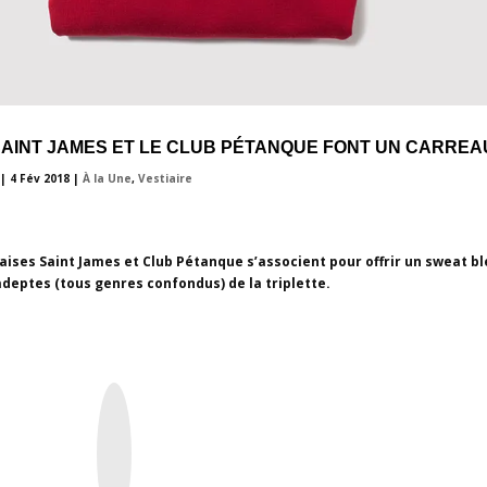
SAINT JAMES ET LE CLUB PÉTANQUE FONT UN CARREAU
|
4 Fév 2018
|
À la Une
,
Vestiaire
ises Saint James et Club Pétanque s’associent pour offrir un sweat bl
deptes (tous genres confondus) de la triplette.
I
n
s
t
a
g
r