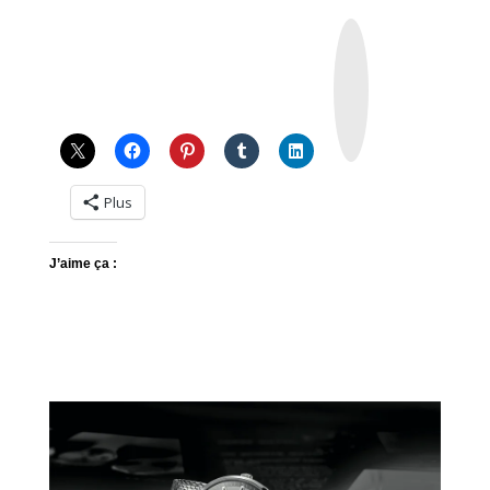
I
n
s
t
a
g
r
a
m
Plus
J’aime ça :