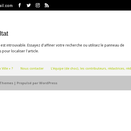
ail.com
tat
t introuvable. Essayez d'affiner votre recherche ou utilisez le panneau de
 pour localiser l'article.
Ville » ?
Nous contacter
L’équipe (de choc), les contributeurs, rédactrices, 
 Themes
| Propulsé par
WordPress