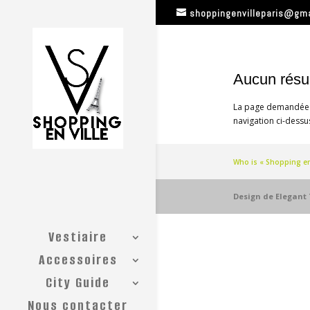
shoppingenvilleparis@gm
Aucun résul
La page demandée es
navigation ci-dessus
Who is « Shopping en 
Design de
Elegant
Vestiaire
Accessoires
City Guide
Nous contacter