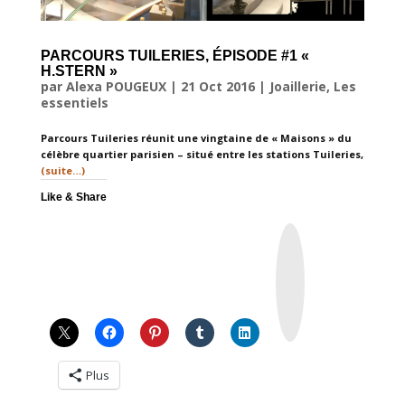
PARCOURS TUILERIES, ÉPISODE #1 «
H.STERN »
par
Alexa POUGEUX
|
21 Oct 2016
|
Joaillerie
,
Les
essentiels
Parcours Tuileries réunit une vingtaine de « Maisons » du
célèbre quartier parisien – situé entre les stations Tuileries,
(suite…)
Like & Share
I
n
s
t
a
g
r
a
m
Plus