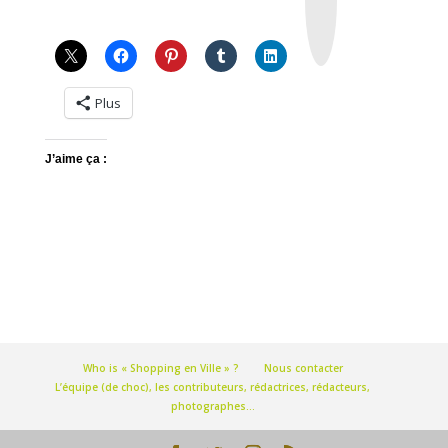
a
g
r
a
m
Plus
J’aime ça :
Who is « Shopping en Ville » ?
Nous contacter
L’équipe (de choc), les contributeurs, rédactrices, rédacteurs,
photographes…