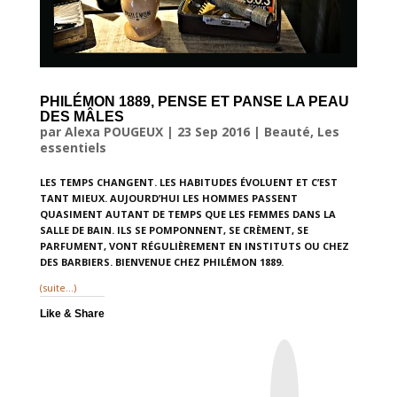
PHILÉMON 1889, PENSE ET PANSE LA PEAU
DES MÂLES
par
Alexa POUGEUX
|
23 Sep 2016
|
Beauté
,
Les
essentiels
LES TEMPS CHANGENT. LES HABITUDES ÉVOLUENT ET C’EST
TANT MIEUX. AUJOURD’HUI LES HOMMES PASSENT
QUASIMENT AUTANT DE TEMPS QUE LES FEMMES DANS LA
SALLE DE BAIN. ILS SE POMPONNENT, SE CRÈMENT, SE
PARFUMENT, VONT RÉGULIÈREMENT EN INSTITUTS OU CHEZ
DES BARBIERS. BIENVENUE CHEZ PHILÉMON 1889.
(suite…)
Like & Share
I
n
s
t