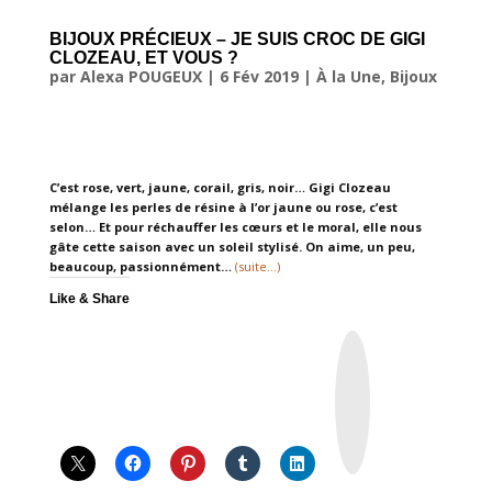
BIJOUX PRÉCIEUX – JE SUIS CROC DE GIGI
CLOZEAU, ET VOUS ?
par
Alexa POUGEUX
|
6 Fév 2019
|
À la Une
,
Bijoux
C’est rose, vert, jaune, corail, gris, noir… Gigi Clozeau
mélange les perles de résine à l’or jaune ou rose, c’est
selon… Et pour réchauffer les cœurs et le moral, elle nous
gâte cette saison avec un soleil stylisé. On aime, un peu,
beaucoup, passionnément…
(suite…)
Like & Share
I
n
s
t
a
g
r
a
m