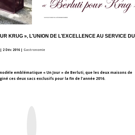
OUR KRUG », L’UNION DE L’EXCELLENCE AU SERVICE DU
|
2 Déc 2016
|
Gastronomie
 modèle emblématique « Un Jour » de Berluti, que les deux maisons de
giné ces deux sacs exclusifs pour la fin de l’année 2016.
I
n
s
t
a
g
r