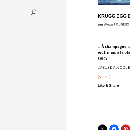
KRUGG EGG B
par
Alexa POUGEUX
… À champagne, un
œuf, mais à la pl
Enjoy !
L’ABUS D’ALCOOL 
(suite…)
Like & Share