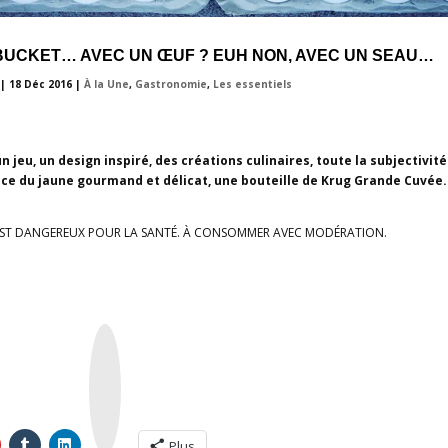
UCKET… AVEC UN ŒUF ? EUH NON, AVEC UN SEAU…
|
18 Déc 2016
|
À la Une
,
Gastronomie
,
Les essentiels
 jeu, un design inspiré, des créations culinaires, toute la subjectivité
ace du jaune gourmand et délicat, une bouteille de Krug Grande Cuvée.
EST DANGEREUX POUR LA SANTÉ. À CONSOMMER AVEC MODÉRATION.
I
n
s
t
a
g
r
a
m
Plus