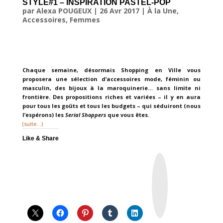
STYLE#1 – INSPIRATION PASTEL-POP
par
Alexa POUGEUX
|
26 Avr 2017
|
À la Une
,
Accessoires
,
Femmes
Chaque semaine, désormais Shopping en Ville vous
proposera une sélection d’accessoires mode, féminin ou
masculin, des bijoux à la maroquinerie… sans limite ni
frontière. Des propositions riches et variées – il y en aura
pour tous les goûts et tous les budgets – qui séduiront (nous
l’espérons) les
Serial Shoppers
que vous êtes.
(suite…)
Like & Share
I
n
s
t
a
g
r
a
m