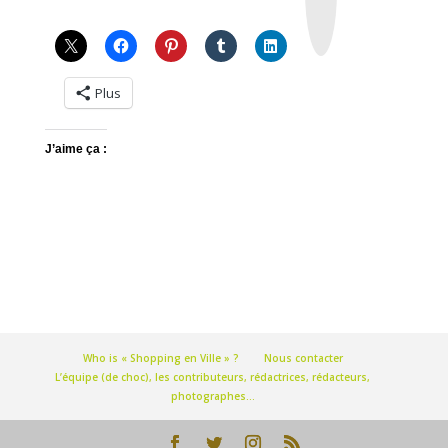
g
r
a
m
Plus
J’aime ça :
Who is « Shopping en Ville » ?
Nous contacter
L’équipe (de choc), les contributeurs, rédactrices, rédacteurs,
photographes…