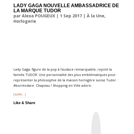
LADY GAGA NOUVELLE AMBASSADRICE DE
LA MARQUE TUDOR
par
Alexa POUGEUX
|
1 Sep 2017
|
À la Une
,
Horlogerie
Lady Gaga, figure de la pop à l’audace remarquable, rejoint la
famille TUDOR. Une personnalité des plus emblématiques pour
représenter la philosophie de la maison horlogère suisse Tudor :
#borntodare. Chapeau ! Shopping en Ville adore.
(suite…)
Like & Share
I
n
s
t
a