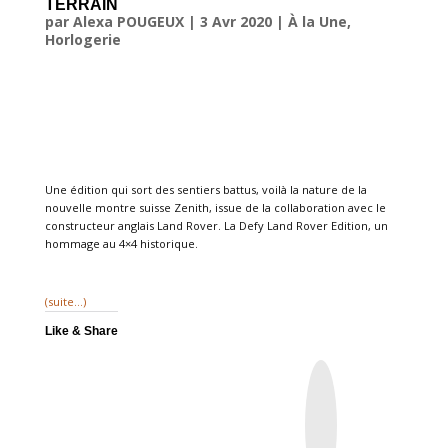
TERRAIN
par
Alexa POUGEUX
|
3 Avr 2020
|
À la Une
,
Horlogerie
Une édition qui sort des sentiers battus, voilà la nature de la
nouvelle montre suisse Zenith, issue de la collaboration avec le
constructeur anglais Land Rover. La Defy Land Rover Edition, un
hommage au 4×4 historique.
(suite…)
Like & Share
I
n
s
t
a
g