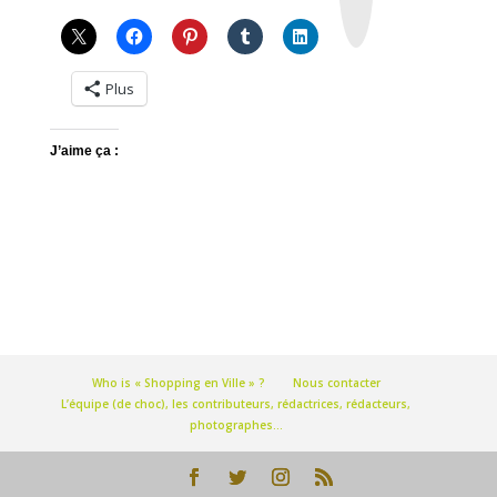
r
a
m
Plus
J’aime ça :
Who is « Shopping en Ville » ?
Nous contacter
L’équipe (de choc), les contributeurs, rédactrices, rédacteurs,
photographes…