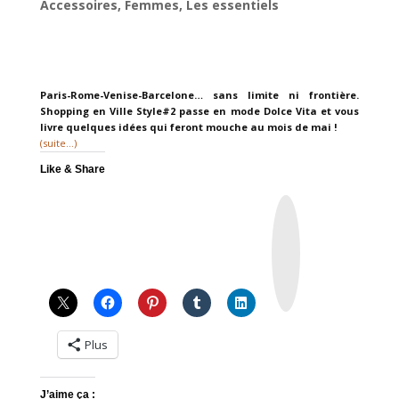
Accessoires
,
Femmes
,
Les essentiels
Paris-Rome-Venise-Barcelone… sans limite ni frontière.
Shopping en Ville Style#2 passe en mode Dolce Vita et vous
livre quelques idées qui feront mouche au mois de mai !
(suite…)
Like & Share
I
n
s
t
a
g
r
a
m
Plus
J’aime ça :