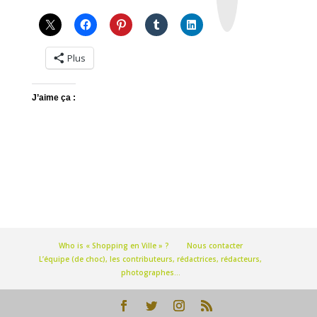
r
a
m
Plus
J’aime ça :
Who is « Shopping en Ville » ?
Nous contacter
L’équipe (de choc), les contributeurs, rédactrices, rédacteurs,
photographes…