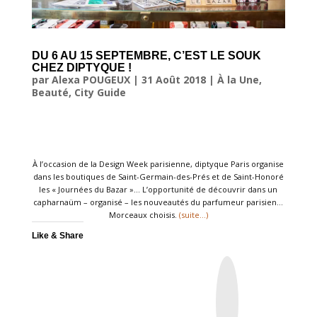
DU 6 AU 15 SEPTEMBRE, C’EST LE SOUK
CHEZ DIPTYQUE !
par
Alexa POUGEUX
|
31 Août 2018
|
À la Une
,
Beauté
,
City Guide
À l’occasion de la Design Week parisienne, diptyque Paris organise
dans les boutiques de Saint-Germain-des-Prés et de Saint-Honoré
les « Journées du Bazar »… L’opportunité de découvrir dans un
capharnaüm – organisé – les nouveautés du parfumeur parisien…
Morceaux choisis.
(suite…)
Like & Share
I
n
s
t
a
g