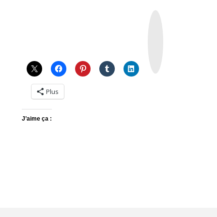
I
n
s
t
a
g
r
a
m
Plus
J’aime ça :