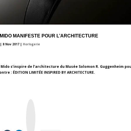
MIDO MANIFESTE POUR L’ARCHITECTURE
|
8 Nov 2017
|
Horlogerie
e Mido s’inspire de l’architecture du Musée Solomon R. Guggenheim pou
ontre : ÉDITION LIMITÉE INSPIRED BY ARCHITECTURE.
I
n
s
t
a
g
r
a