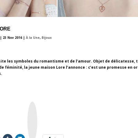
LORE
|
23 Nov 2016
|
À la Une
,
Bijoux
site les symboles du romantisme et de l’amour. Objet de délicatesse, 
 de féminité, la jeune maison Lore l’annonce : c’est une promesse en or
.
I
n
s
t
a
g
r
a
m