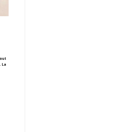
tout
. La