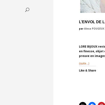
L’ENVOL DE 
par
Alexa POUGEUX
LORE BIJOUX
revi
en finesse, objet
preuve en images
(suite…)
Like & Share