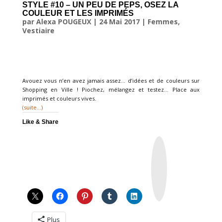
STYLE #10 – UN PEU DE PEPS, OSEZ LA
COULEUR ET LES IMPRIMÉS
par
Alexa POUGEUX
|
24 Mai 2017
|
Femmes
,
Vestiaire
Avouez vous n’en avez jamais assez… d’idées et de couleurs sur
Shopping en Ville ! Piochez, mélangez et testez… Place aux
imprimés et couleurs vives.
(suite…)
Like & Share
I
n
s
t
a
g
r
a
m
Plus