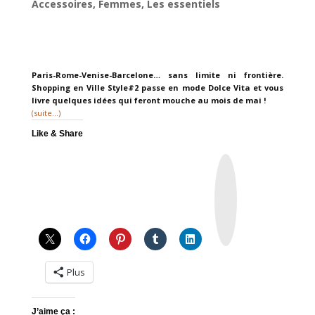
Accessoires
,
Femmes
,
Les essentiels
Paris-Rome-Venise-Barcelone… sans limite ni frontière.
Shopping en Ville Style#2 passe en mode Dolce Vita et vous
livre quelques idées qui feront mouche au mois de mai !
(suite…)
Like & Share
I
n
s
t
a
g
r
a
m
Plus
J’aime ça :