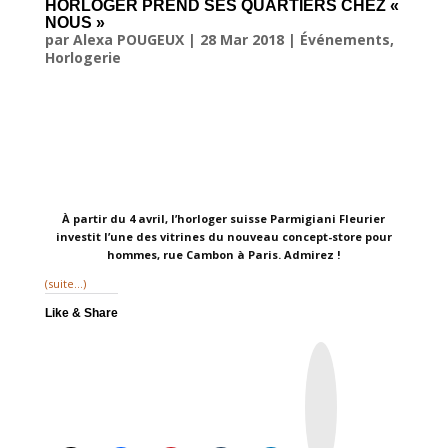
HORLOGER PREND SES QUARTIERS CHEZ «
NOUS »
par
Alexa POUGEUX
|
28 Mar 2018
|
Événements
,
Horlogerie
À partir du 4 avril, l’horloger suisse Parmigiani Fleurier
investit l’une des vitrines du nouveau concept-store pour
hommes, rue Cambon à Paris. Admirez !
(suite…)
Like & Share
I
n
s
t
a
g
r
a