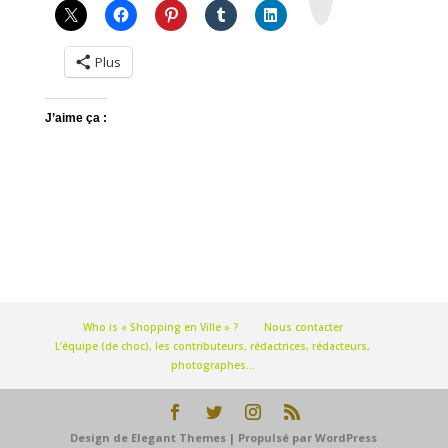
m
Plus
J’aime ça :
Who is « Shopping en Ville » ?
Nous contacter
L’équipe (de choc), les contributeurs, rédactrices, rédacteurs,
photographes…
Design de
Elegant Themes
| Propulsé par
WordPress