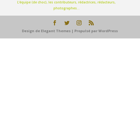
L’équipe (de choc), les contributeurs, rédactrices, rédacteurs,
photographes…
Design de
Elegant Themes
| Propulsé par
WordPress