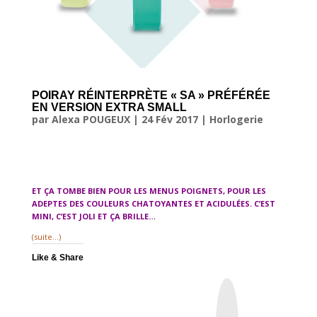
POIRAY RÉINTERPRÈTE « SA » PRÉFÉRÉE
EN VERSION EXTRA SMALL
par
Alexa POUGEUX
|
24 Fév 2017
|
Horlogerie
ET ÇA TOMBE BIEN POUR LES MENUS POIGNETS, POUR LES
ADEPTES DES COULEURS CHATOYANTES ET ACIDULÉES. C’EST
MINI, C’EST JOLI ET ÇA BRILLE…
(suite…)
Like & Share
I
n
s
t