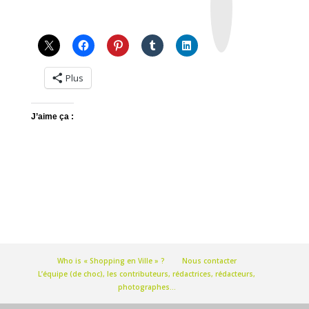
a
g
r
a
m
Plus
J’aime ça :
Who is « Shopping en Ville » ?
Nous contacter
L’équipe (de choc), les contributeurs, rédactrices, rédacteurs,
photographes…