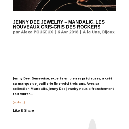
JENNY DEE JEWELRY – MANDALIC, LES
NOUVEAUX GRIS-GRIS DES ROCKERS
par
Alexa POUGEUX
|
6 Avr 2018
|
À la Une
,
Bijoux
Jenny Dee, Genevoise, experte en pierres précieuses, a créé
sa marque de joaillerie fine voici trois ans. Avec sa
collection Mandalic, Jenny Dee Jewelry nous a franchement
fait vibrer…
(suite…)
Like & Share
I
n