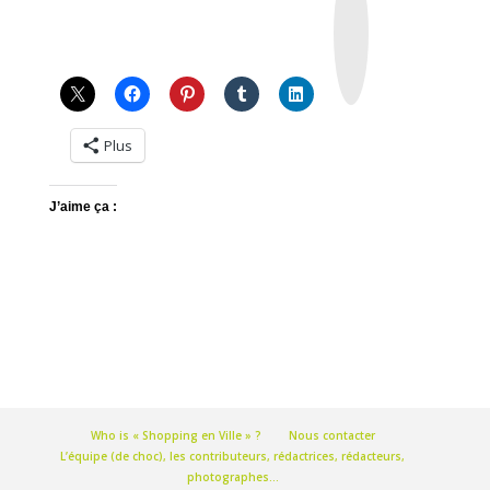
s
t
a
g
r
a
m
Plus
J’aime ça :
Who is « Shopping en Ville » ?
Nous contacter
L’équipe (de choc), les contributeurs, rédactrices, rédacteurs,
photographes…