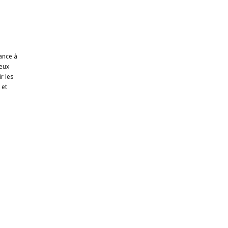
ance à
deux
r les
 et