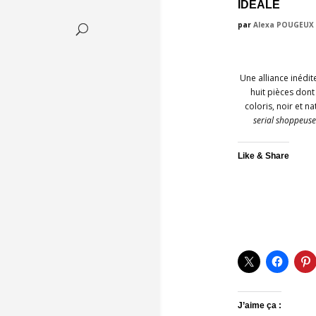
IDÉALE
par
Alexa POUGEUX
Une alliance inédi
huit pièces don
coloris, noir et n
serial shoppeus
Like & Share
J’aime ça :