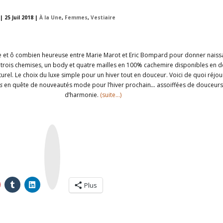
|
25 Juil 2018
|
À la Une
,
Femmes
,
Vestiaire
te et ô combien heureuse entre Marie Marot et Eric Bompard pour donner naiss
t trois chemises, un body et quatre mailles en 100% cachemire disponibles en 
aturel. Le choix du luxe simple pour un hiver tout en douceur. Voici de quoi réjoui
es
en quête de nouveautés mode pour l’hiver prochain
…
assoiffées de douceurs
d’harmonie.
(suite…)
I
n
s
t
a
g
r
a
m
Plus