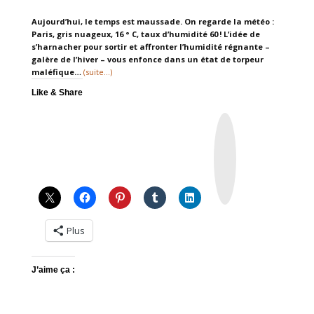
Aujourd’hui, le temps est maussade. On regarde la météo :
Paris, gris nuageux, 16 ° C, taux d’humidité 60 ! L’idée de
s’harnacher pour sortir et affronter l’humidité régnante –
galère de l’hiver – vous enfonce dans un état de torpeur
maléfique…
(suite…)
Like & Share
I
n
s
t
a
g
r
a
m
Plus
J’aime ça :