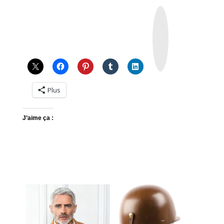
I
n
s
t
a
g
r
a
m
Plus
J’aime ça :