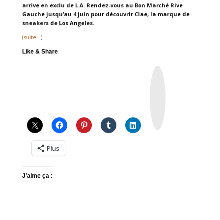
arrive en exclu de L.A. Rendez-vous au Bon Marché Rive
Gauche jusqu’au 4 juin pour découvrir Clae, la marque de
sneakers de Los Angeles.
(suite…)
Like & Share
I
n
s
t
a
g
r
a
m
Plus
J’aime ça :