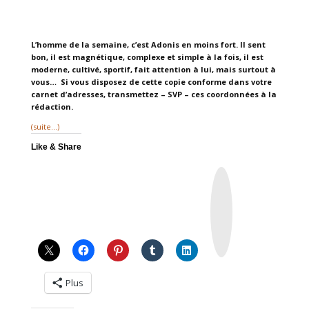
L’homme de la semaine, c’est Adonis en moins fort. Il sent
bon, il est magnétique, complexe et simple à la fois, il est
moderne, cultivé, sportif, fait attention à lui, mais surtout à
vous… Si vous disposez de cette copie conforme dans votre
carnet d’adresses, transmettez – SVP – ces coordonnées à la
rédaction.
(suite…)
Like & Share
I
n
s
t
a
g
r
a
m
Plus