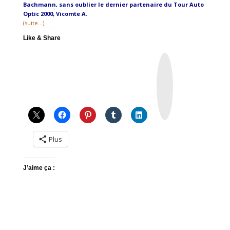
Bachmann, sans oublier le dernier partenaire du Tour Auto
Optic 2000, Vicomte A.
(suite…)
Like & Share
I
n
s
t
a
g
r
a
m
Plus
J’aime ça :