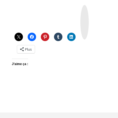
I
n
s
t
a
g
r
a
m
Plus
J’aime ça :