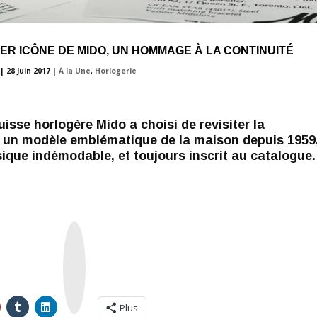
R ICÔNE DE MIDO, UN HOMMAGE À LA CONTINUITÉ
|
28 Juin 2017
|
À la Une
,
Horlogerie
isse horlogère Mido a choisi de revisiter la
un modèle emblématique de la maison depuis 1959
ique indémodable, et toujours inscrit au catalogue.
I
n
s
t
a
g
r
a
m
Plus