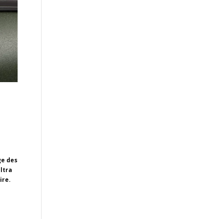
ge des
ltra
ire.