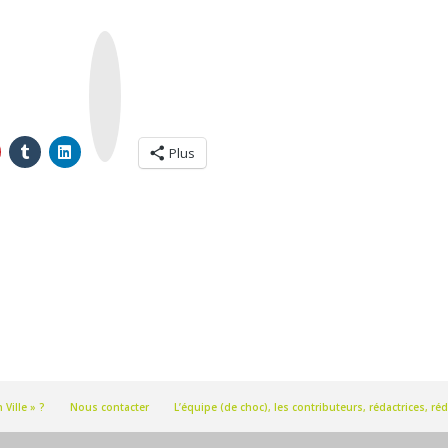
I
n
s
t
a
g
r
a
m
Plus
Ville » ?
Nous contacter
L’équipe (de choc), les contributeurs, rédactrices, 