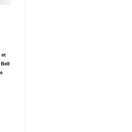
 et
 Bell
us