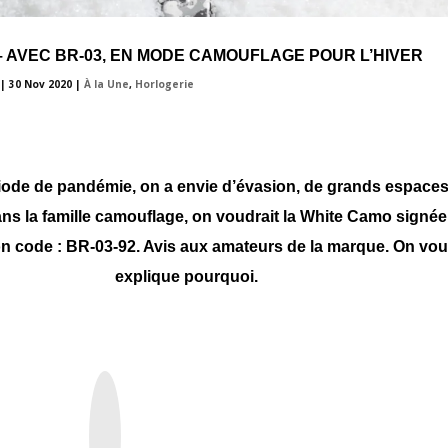
 AVEC BR-03, EN MODE CAMOUFLAGE POUR L’HIVER
|
30 Nov 2020
|
À la Une
,
Horlogerie
iode de pandémie, on a envie d’évasion, de grands espaces
dans la famille camouflage, on voudrait la White Camo signée
n code : BR-03-92. Avis aux amateurs de la marque. On vo
explique pourquoi.
I
n
s
t
a