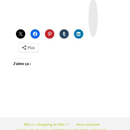
I
n
s
t
a
g
r
a
m
Plus
J’aime ça :
Who is « Shopping en Ville » ?
Nous contacter