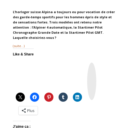
L’horloger suisse Alpina a toujours eu pour vocation de créer
des garde-temps sportifs pour les hommes épris de style et
de sensations fortes. Trois modèles ont retenu notre
attention : l’Alpiner 4 automatique, la Startimer Pilot
Chronographe Grande Date et la Startimer Pilot GMT.
Laquelle choisiriez-vous ?
(suite…)
Like & Share
I
n
s
t
a
g
r
a
m
Plus
J’aime ça :