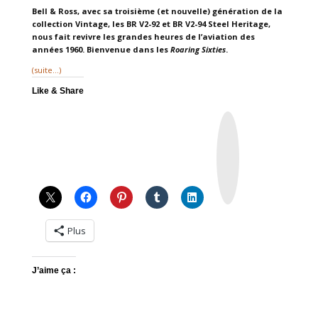
Bell & Ross, avec sa troisième (et nouvelle) génération de la
collection Vintage, les BR V2-92 et BR V2-94 Steel Heritage,
nous fait revivre les grandes heures de l’aviation des
années 1960. Bienvenue dans les
Roaring Sixties
.
(suite…)
Like & Share
I
n
s
t
a
g
r
a
m
Plus
J’aime ça :