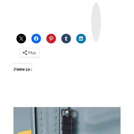
I
n
s
t
a
g
r
a
m
Plus
J’aime ça :