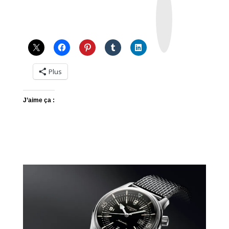
s
t
a
g
r
a
m
Plus
J’aime ça :