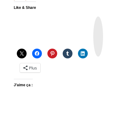
Like & Share
I
n
s
t
a
g
r
a
m
Plus
J’aime ça :