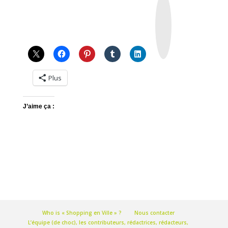
n
s
t
a
g
r
a
m
Plus
J’aime ça :
Who is « Shopping en Ville » ?
Nous contacter
L’équipe (de choc), les contributeurs, rédactrices, rédacteurs,