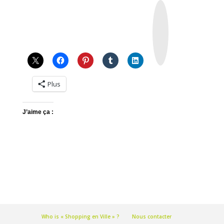
I
n
s
t
a
g
r
a
m
Plus
J’aime ça :
Who is « Shopping en Ville » ?
Nous contacter