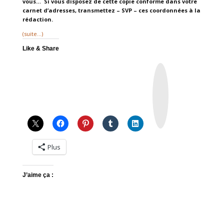
vous… Si vous disposez de cette copie conforme dans votre
carnet d’adresses, transmettez – SVP – ces coordonnées à la
rédaction.
(suite…)
Like & Share
I
n
s
t
a
g
r
a
m
Plus
J’aime ça :