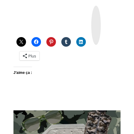
I
n
s
t
a
g
r
a
m
Plus
J’aime ça :