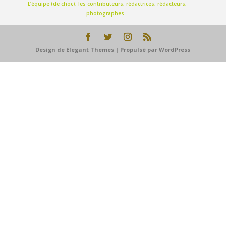
L’équipe (de choc), les contributeurs, rédactrices, rédacteurs,
photographes…
Design de
Elegant Themes
| Propulsé par
WordPress